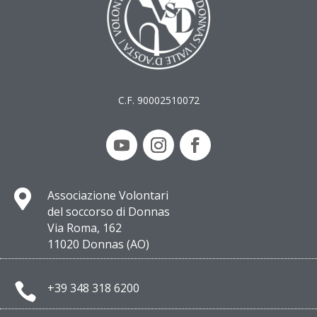
C.F. 90002510072

Associazione Volontari
del soccorso di Donnas
Via Roma, 162
11020 Donnas (AO)

+39 348 318 6200