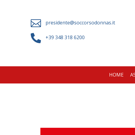

presidente@soccorsodonnas.it

+39 348 318 6200
HOME
A