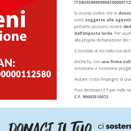
IT04U0306909606100000112
Si ricorda inoltre che le
donaz
sono
soggette alle agevola
pertanto possono essere
ded
dall’imposta lorda
. Per usuf
alla propria dichiarazione dei r
E ricordati di noi nella tua dich
Anche tu, con
una firma sull
Volontario e sostenere progetti
Aiutare costa l’impegno di una
Puoi destinarci il 5 per mille n
C.F. 90002510072