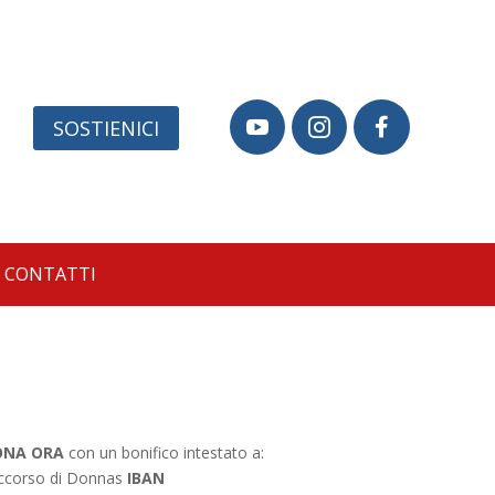
SOSTIENICI



CONTATTI
NA ORA
con un bonifico intestato a:
occorso di Donnas
IBAN