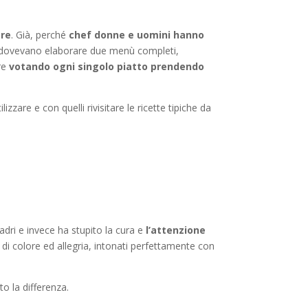
ere
. Già, perché
chef donne e uomini hanno
dovevano elaborare due menù completi,
ore
votando ogni singolo piatto prendendo
zzare e con quelli rivisitare le ricette tipiche da
uadri e invece ha stupito la cura e
l’attenzione
 di colore ed allegria, intonati perfettamente con
o la differenza.