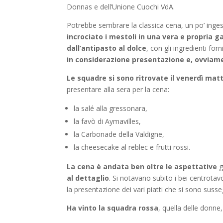
Donnas e dell’Unione Cuochi VdA.
Potrebbe sembrare la classica cena, un po’ ingess
incrociato i mestoli in una vera e propria g
dall’antipasto al dolce
, con gli ingredienti forni
in considerazione presentazione e, ovviame
Le squadre si sono ritrovate il venerdì mat
presentare alla sera per la cena:
la salé alla gressonara,
la favò di Aymavilles,
la Carbonade della Valdigne,
la cheesecake al reblec e frutti rossi.
La cena è andata ben oltre le aspettative
g
al dettaglio
. Si notavano subito i bei centrotav
la presentazione dei vari piatti che si sono sus
Ha vinto la squadra rossa
, quella delle donne