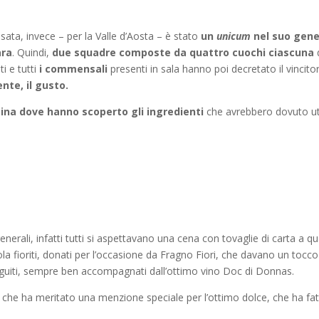
ata, invece – per la Valle d’Aosta – è stato
un
unicum
nel suo gen
ara
. Quindi,
due squadre composte da quattro cuochi ciascuna
ti e tutti
i commensali
presenti in sala hanno poi decretato il vincit
nte, il gusto.
tina dove hanno scoperto gli ingredienti
che avrebbero dovuto utili
enerali, infatti tutti si aspettavano una cena con tovaglie di carta a q
ola fioriti, donati per l’occasione da Fragno Fiori, che davano un tocco
seguiti, sempre ben accompagnati dall’ottimo vino Doc di Donnas.
, che ha meritato una menzione speciale per l’ottimo dolce, che ha fatt