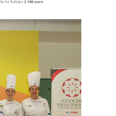
che ha fruttato
3.180 euro
.