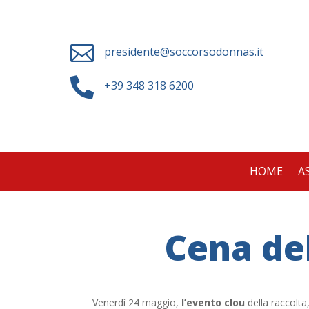

presidente@soccorsodonnas.it

+39 348 318 6200
HOME
A
Cena de
Venerdì 24 maggio,
l’evento clou
della raccolta