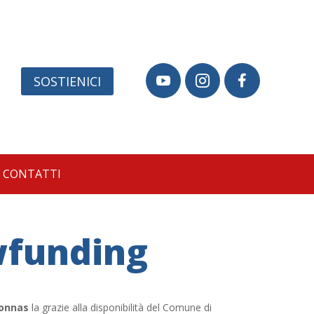
SOSTIENICI



CONTATTI
wfunding
Donnas
la grazie alla disponibilità del Comune di