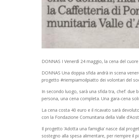
DONNAS I Venerdì 24 maggio, la cena del cuor
DONNAS Una doppia sfida andrà in scena venerdì 
progetto #riempiamoilpiatto dei volontari del s
In secondo luogo, sarà una sfida tra, chef: due br
persona, una cena completa. Una gara-cena solida
La cena costa 40 euro e il ricavato sarà devolu
con la Fondazione Comunitaria della Valle d’Aos
Il progetto ‘Adotta una famiglia’ nasce dal prog
sostegno alla spesa alimentare, per riempire il pi