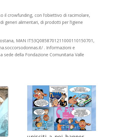
 il crowfunding, con l’obiettivo di racimolare,
 generi alimentari, di prodotti per l’igiene
C valdostana, MAN IT53Q0858701211000110150701,
a.soccorsodonnas.it/ . Informazioni e
lla sede della Fondazione Comunitaria Valle
unisciti_a_noi_banner