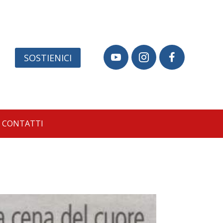
SOSTIENICI



CONTATTI