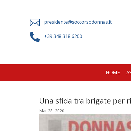

presidente@soccorsodonnas.it

+39 348 318 6200
HOME
A
Una sfida tra brigate per r
Mar 28, 2020