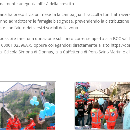
onalmente adeguata all’età della crescita.
ia ha preso il via un mese fa la campagna di raccolta fondi attraverso
anno ad ‘adottare’ le famiglie bisognose, prevendendo la distribuzione di
e con l’aiuto dei servizi sociali della zona.
’ è possibile fare una donazione sul conto corrente aperto alla BC
0001.02396A75 oppure collegandosi direttamente al sito https://don
l’Edicola Simona di Donnas, alla Caffetteria di Pont-Saint-Martin e a