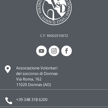
C.F. 90002510072

Associazione Volontari
del soccorso di Donnas
Via Roma, 162
11020 Donnas (AO)

+39 348 318 6200