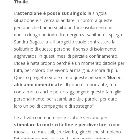
Thuile
.
L’
attenzione è posta sut singolo
la singola
situazione e si cerca di andare in contro a queste
persone che hanno subito un forte isolamento in
questo lungo periodo di emergenza sanitaria – spiega
Sandra Bagatella -. Il progetto vuole contrastare la
solitudine di queste persone, il senso di isolamente
aggravatosi in questi mesi di parziale confinamento.
L’idea è nata proprio perché é un momento ditticile per
tutti, per coloro che vivono ai margini. ancora di più.
Questo progetto vuole dire a queste persone: ‘
Non vi
abbiamo dimenticate!
. Il dono é importante, ma
conta molto anche poter raggiungere queste famiglie
personalmente. per scambiare due parole, per dare
loro un po’ di compagnia e di sostegno”.
Le attività contenute nelle scatole servono per
stimolare la motricità fine e per divertire
, come
mosaici, cd musicali, cruciverba, giochi che stimolano
l’attenzione e molto altro. La personalizzazione