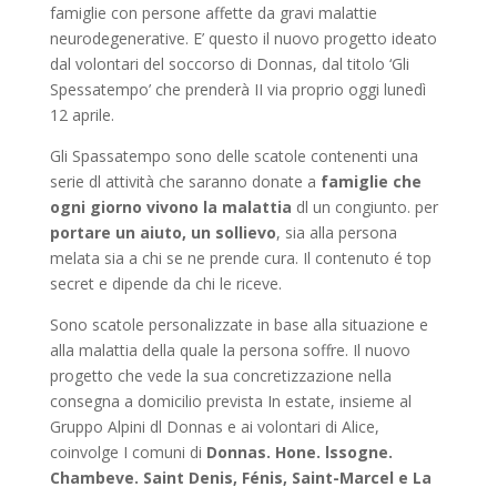
famiglie con persone affette da gravi malattie
neurodegenerative. E’ questo il nuovo progetto ideato
dal volontari del soccorso di Donnas, dal titolo ‘Gli
Spessatempo’ che prenderà II via proprio oggi lunedì
12 aprile.
Gli Spassatempo sono delle scatole contenenti una
serie dl attività che saranno donate a
famiglie che
ogni giorno vivono la malattia
dl un congiunto. per
portare un aiuto, un sollievo
, sia alla persona
melata sia a chi se ne prende cura. Il contenuto é top
secret e dipende da chi le riceve.
Sono scatole personalizzate in base alla situazione e
alla malattia della quale la persona soffre. Il nuovo
progetto che vede la sua concretizzazione nella
consegna a domicilio prevista In estate, insieme al
Gruppo Alpini dl Donnas e ai volontari di Alice,
coinvolge I comuni di
Donnas. Hone. lssogne.
Chambeve. Saint Denis, Fénis, Saint-Marcel e La