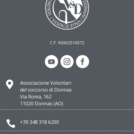
C.F. 90002510072

Associazione Volontari
del soccorso di Donnas
Via Roma, 162
11020 Donnas (AO)

+39 348 318 6200