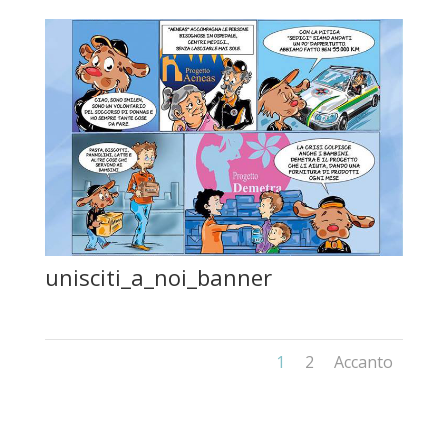
unisciti_a_noi_banner
1
2
Accanto