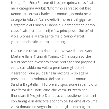
Issogne” di Erica Sarteur di Issogne (prima classificata
nella categona Adulti); “L’hommo servadzo del Bec
Renon” di Teresa Charles di Donnas (seconda nella
categoria Adulti); “Le incredibili imprese del gigante
Garganmià di Francois Danna di Champorcher (primo
classificato tra i bambini) e “La principessa Guitte” di
Viola Bionaz e Marta Lantelme di Saint-Marcel
(seconde classificate tra i bambini).
Il volume è illustrato da Fabio Roveyaz di Pont-Saint-
Martin e Ilaria Ticino di Torino. «Ci ha sorpreso che
alcuni racconti avessero come protagonista proprio il
virus, casi abbiamo voluto premiarne gli autori
inserendo i due più belli nella raccolta. – spiega la
presidente dei Volontari del Soccorso di Donnas
Sandra Bagatella – il libro è a disposizione in cambio di
un’offerta di quindici curo che verrà utilizzata per
finanziare il Progetto Demetra, che sostiene i bambini
con famiglie In difficoltà economica. Insieme al volume
verrà donato un segnalibro o un bigliettino augurale