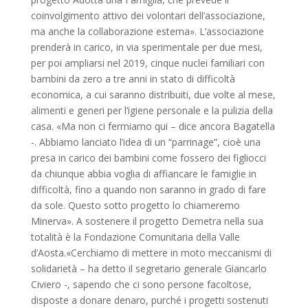
coinvolgimen­to attivo dei volontari del­l’associazione,
ma anche la collaborazione esterna». L’associazione
prenderà in carico, in via sperimentale per due mesi,
per poi am­pliarsi nel 2019, cinque nu­clei familiari con
bambini da zero a tre anni in stato di dif­ficoltà
economica, a cui sa­ranno distribuiti, due volte al mese,
alimenti e generi per l’igiene personale e la pulizia della
casa. «Ma non ci fermiamo qui – dice ancora Bagatella
-. Abbiamo lancia­to l’idea di un “parrinage”, cioè una
presa in carico dei bambini come fossero dei fi­gliocci
da chiunque abbia vo­glia di affiancare le famiglie in
difficoltà, fino a quando non saranno in grado di fare
da sole. Questo sotto proget­to lo chiameremo
Minerva». A sostenere il progetto De­metra nella sua
totalità è la Fondazione Comunitaria della Valle
d’Aosta.«Cerchia­mo di mettere in moto mec­canismi di
solidarietà – ha detto il segretario generale Giancarlo
Civiero -, sapen­do che ci sono persone fa­coltose,
disposte a donare denaro, purché i progetti sostenuti