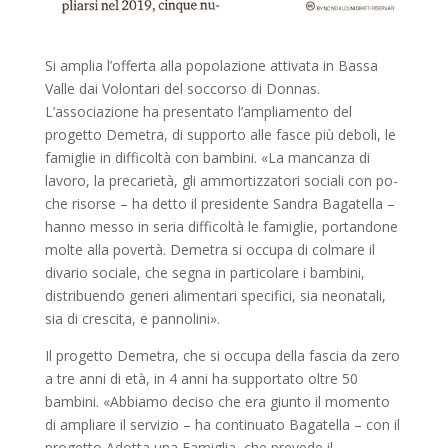
Si amplia l’offerta alla popo­lazione attivata in Bassa
Val­le dai Volontari del soccorso di Donnas.
L’associazione ha presentato l’ampliamento del
progetto Demetra, di supporto alle fasce più debo­li, le
famiglie in difficoltà con bambini. «La mancanza di
lavoro, la precarietà, gli am­mortizzatori sociali con po­
che risorse – ha detto il presi­dente Sandra Bagatella –
hanno messo in seria diffi­coltà le famiglie, portandone
molte alla povertà. Demetra si occupa di colmare il
diva­rio sociale, che segna in par­ticolare i bambini,
distri­buendo generi alimentari specifici, sia neonatali,
sia di crescita, e pannolini».
Il progetto Demetra, che si occupa della fascia da zero
a tre anni di età, in 4 anni ha supportato oltre 50
bambini. «Abbiamo deciso che era giunto il momento
di am­pliare il servizio – ha conti­nuato Bagatella – con il
pro­getto Adotta una Famiglia, che prevede il