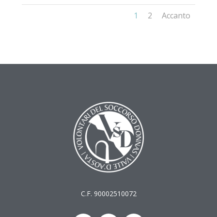
1
2
Accanto
C.F. 90002510072