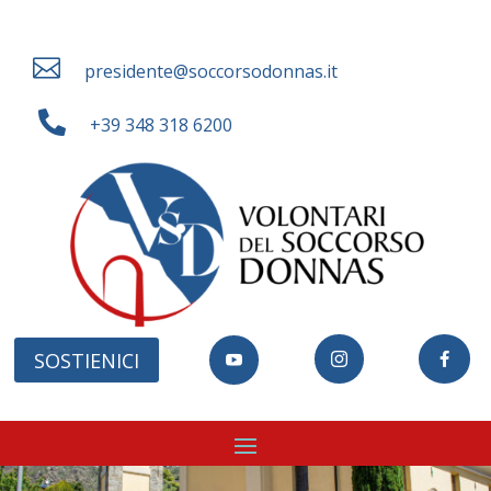

presidente@soccorsodonnas.it

+39 348 318 6200
SOSTIENICI


