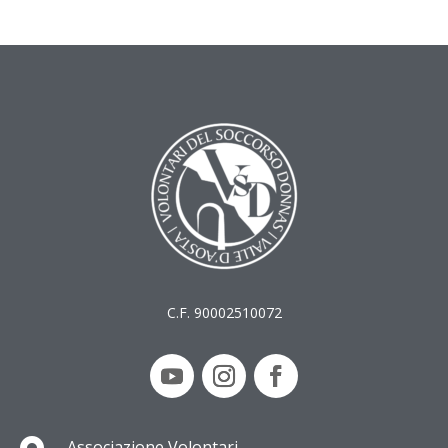
C.F. 90002510072
Associazione Volontari